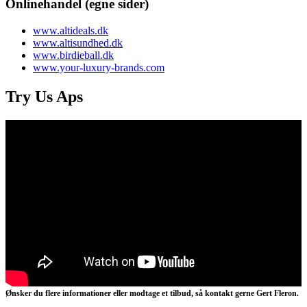
Onlinehandel (egne sider)
www.altideals.dk
www.altisundhed.dk
www.birdieball.dk
www.your-luxury-brands.com
Try Us Aps
Ønsker du flere informationer eller modtage et tilbud, så kontakt gerne Gert Fleron.