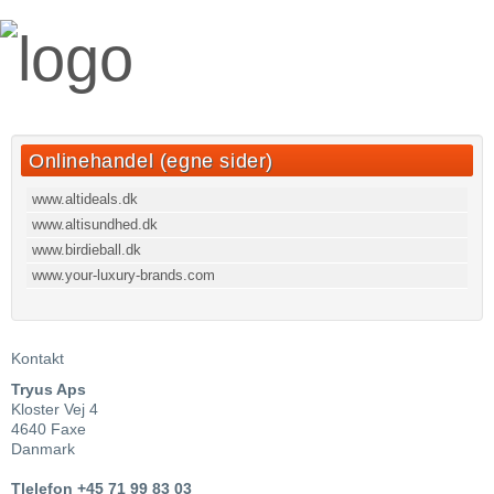
Onlinehandel (egne sider)
www.altideals.dk
www.altisundhed.dk
www.birdieball.dk
www.your-luxury-brands.com
Kontakt
Tryus Aps
Kloster Vej 4
4640 Faxe
Danmark
Tlelefon +45 71 99 83 03